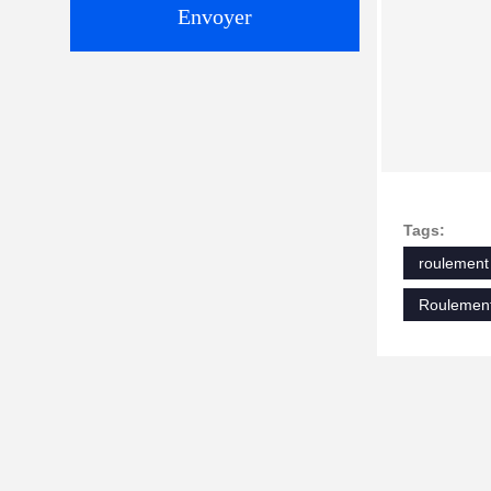
Envoyer
Tags:
roulement 
Roulement