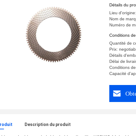
plaque de
Détails du pro
pour 110
Lieu d'origine
Nom de marq
Numéro de m
Conditions de
Quantité de 
Prix: negotiab
Détails d'emba
Délai de livra
Conditions d
Capacité d'a
Obte
produit
Description du produit