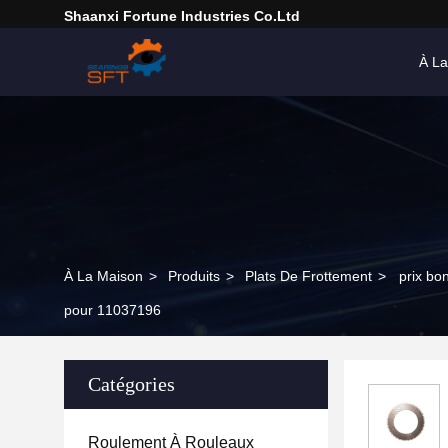
Shaanxi Fortune Industries Co.ltd
À La
À La Maison
>
Produits
>
Plats De Frottement
>
prix bo
pour 11037196
Catégories
Roulement À Rouleaux