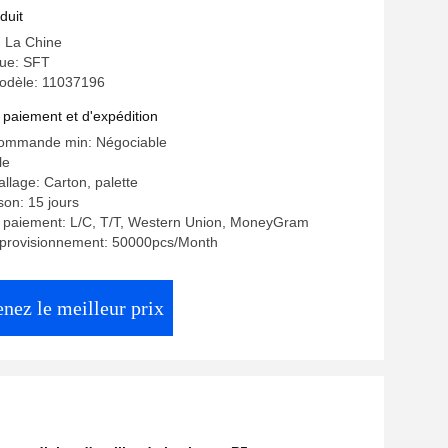
 frottement Matériau à base de cuivre
duit
37196
: La Chine
ue: SFT
odèle: 11037196
 paiement et d'expédition
commande min: Négociable
le
llage: Carton, palette
ison: 15 jours
e paiement: L/C, T/T, Western Union, MoneyGram
pprovisionnement: 50000pcs/Month
nez le meilleur prix