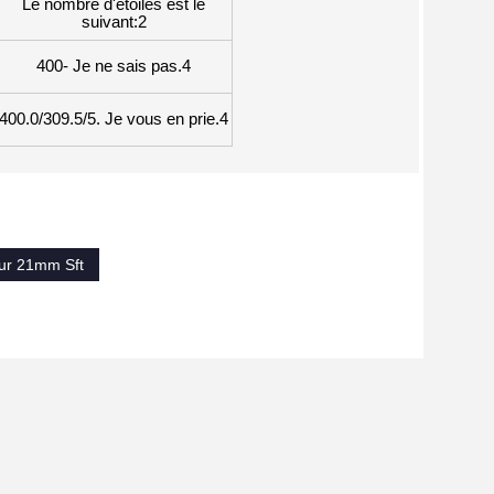
Le nombre d'étoiles est le
suivant:2
400- Je ne sais pas.4
400.0/309.5/5. Je vous en prie.4
eur 21mm Sft