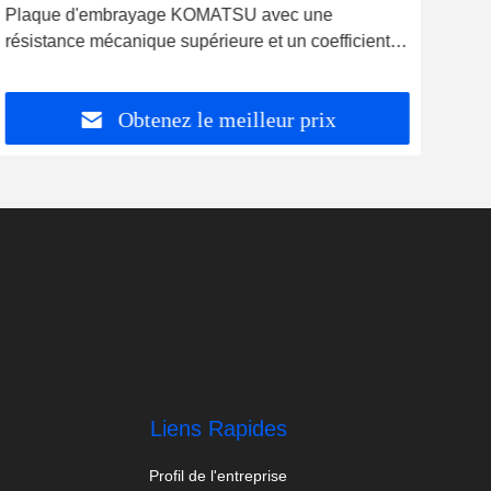
Plaque d'embrayage KOMATSU avec une
Pla
résistance mécanique supérieure et un coefficient
coe
de frottement élevé A243356
111
Obtenez le meilleur prix
Liens Rapides
Profil de l'entreprise