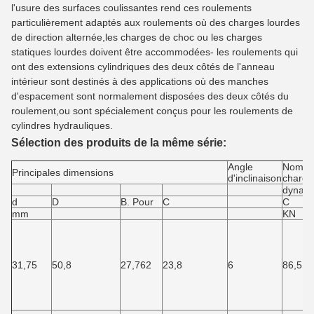
l'usure des surfaces coulissantes rend ces roulements
particulièrement adaptés aux roulements où des charges lourdes
de direction alternée,les charges de choc ou les charges
statiques lourdes doivent être accommodées- les roulements qui
ont des extensions cylindriques des deux côtés de l'anneau
intérieur sont destinés à des applications où des manches
d'espacement sont normalement disposées des deux côtés du
roulement,ou sont spécialement conçus pour les roulements de
cylindres hydrauliques.
Sélection des produits de la même série:
Angle
Nommé
Principales dimensions
d'inclinaison
charge
dynam
d
D
B. Pour
C
C
mm
KN
31,75
50,8
27,762
23,8
6
86,5