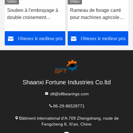
Vidéo
Vidéo
Soutien à l'embrayage à
Rameau de forage carré
double croisement
pour machines agricoles
universel SWC pour le
W208PPB7 W205PPB7
coupleur d'arbre
WB208PPB13 F33
Obtenez le meilleur prix
Obtenez le meilleur prix
d'entraînement de voiture
39602m F33 39602
Taille de forage 10-100
Rameau à billes
mm dans les ateliers de
réparation de machines
Shaanxi Fortune Industries Co.ltd
sft@sftbearings.com
86-29-86528771
Bâtiment international d'A-709 Zhengshang, route de
Fengcheng 8, Xi'an, Chine