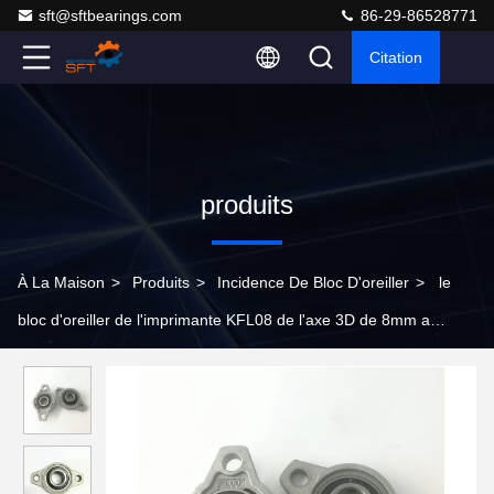
sft@sftbearings.com
86-29-86528771
Citation
produits
À La Maison
>
Produits
>
Incidence De Bloc D'oreiller
>
le
bloc d'oreiller de l'imprimante KFL08 de l'axe 3D de 8mm a
monté soutenir la miniature de 2 boulons en alliage de zinc