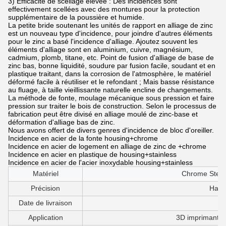
3) Efficacité de scellage élevée : Des incidences sont
effectivement scellées avec des montures pour la protection
supplémentaire de la poussière et humide.
La petite bride soutenant les unités de rapport en alliage de zinc
est un nouveau type d'incidence, pour joindre d'autres éléments
pour le zinc a basé l'incidence d'alliage. Ajoutez souvent les
éléments d'alliage sont en aluminium, cuivre, magnésium,
cadmium, plomb, titane, etc. Point de fusion d'alliage de base de
zinc bas, bonne liquidité, soudure par fusion facile, soudant et en
plastique traitant, dans la corrosion de l'atmosphère, le matériel
déformé facile à réutiliser et le refondant ; Mais basse résistance
au fluage, à taille vieillissante naturelle encline de changements.
La méthode de fonte, moulage mécanique sous pression et faire
pression sur traiter le bois de construction. Selon le processus de
fabrication peut être divisé en alliage moulé de zinc-base et
déformation d'alliage bas de zinc.
Nous avons offert de divers genres d'incidence de bloc d'oreiller.
Incidence en acier de la fonte housing+chrome
Incidence en acier de logement en alliage de zinc de +chrome
Incidence en acier en plastique de housing+stainless
Incidence en acier de l'acier inoxydable housing+stainless
Matériel
Chrome Steel+
Précision
Haute
Date de livraison
3-
Application
3D imprimante, 