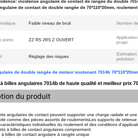
évidence:
incidence angulaire de contact de rangée du double 701
ngulaire de contact de double rangée de 70*110*20mm
,
roulement
ristique:
Faible niveau de bruit
Nombre de 
Application
 joints:
ZZ RS 2RS Z OUVERT
projet:
Estimation
l:
Réglage des risques
précision:
gulaire de double rangée de moteur soutenant 7014b 70*110*20m
à billes angulaires 7014b de haute qualité et meilleur prix
tion du produit
ts angulaires de contact peuvent supporter une charge radiale et une 
té comme des pièces assortis de roulementsLes supports de retenue so
 caractéristiques individuelles du roulement et des conditions d'applicat
ts à billes de contact angulaires comprennent:
 à billes de contact angulaire à rangée unique