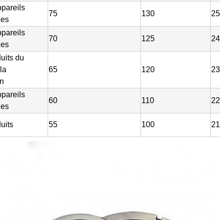
ppareils
75
130
25
ues
ppareils
70
125
24
ues
uits du
la
65
120
23
on
ppareils
60
110
22
ues
uits
55
100
21