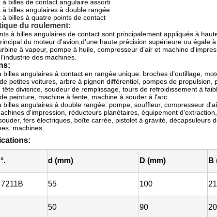
 à billes de contact angulaire assorti
 à billes angulaires à double rangée
 à billes à quatre points de contact
tique du roulement:
ts à billes angulaires de contact sont principalement appliqués à haute v
principal du moteur d'avion,d'une haute précision supérieure ou égale 
urbine à vapeur, pompe à huile, compresseur d'air et machine d'impressi
 l'industrie des machines.
ns:
 billes angulaires à contact en rangée unique: broches d'outillage, mot
de petites voitures, arbre à pignon différentiel, pompes de propulsion,
, tête divisrice, soudeur de remplissage, tours de refroidissement à fai
e peinture, machine à fente, machine à souder à l'arc.
 billes angulaires à double rangée: pompe, souffleur, compresseur d'ai
achines d'impression, réducteurs planétaires, équipement d'extraction
ouder, fers électriques, boîte carrée, pistolet à gravité, décapsuleurs d
nes, machines.
ications:
°.
d (mm)
D (mm)
B 
 7211B
55
100
21
50
90
20