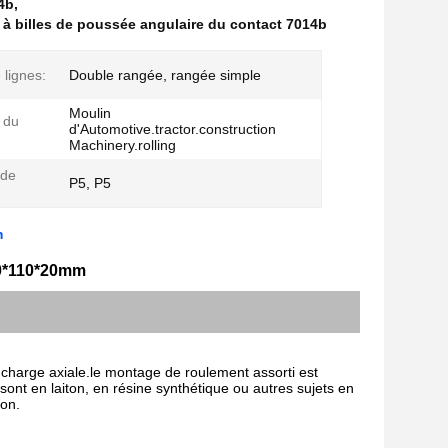
4b
,
 à billes de poussée angulaire du contact 7014b
lignes:
Double rangée, rangée simple
Moulin
 du
d'Automotive.tractor.construction
Machinery.rolling
 de
P5, P5
m
 70*110*20mm
charge axiale.le montage de roulement assorti est
nt en laiton, en résine synthétique ou autres sujets en
ion.