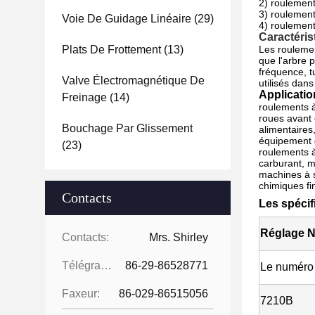
2) roulement
3) roulement
Voie De Guidage Linéaire
(29)
4) roulement
Caractéris
Plats De Frottement
(13)
Les roulemen
que l'arbre 
fréquence, t
Valve Électromagnétique De
utilisés dans
Applicatio
Freinage
(14)
roulements à
roues avant 
Bouchage Par Glissement
alimentaires
équipement d
(23)
roulements à
carburant, m
machines à s
chimiques fi
Contacts
Les spécif
Réglage N
Contacts:
Mrs. Shirley
Télégramme:
86-29-86528771
Le numéro
Faxeur:
86-029-86515056
7210B