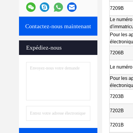
7209B
Le numéro
Contactez-nous maintenant
d'immatricu
Pour les a
électroniq
Expédiez-nous
7206B
Le numéro
Pour les a
électroniq
7203B
7202B
7201B