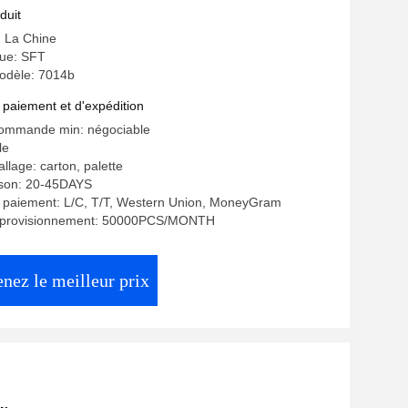
duit
: La Chine
ue: SFT
odèle: 7014b
 paiement et d'expédition
commande min: négociable
le
llage: carton, palette
aison: 20-45DAYS
e paiement: L/C, T/T, Western Union, MoneyGram
approvisionnement: 50000PCS/MONTH
nez le meilleur prix