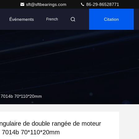
sft@sftbearings.com
86-29-86528771
Événements
Citation
French
nt 7014b 70*110*20mm
ngulaire de double rangée de moteur
t 7014b 70*110*20mm