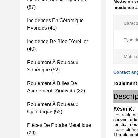
Mettre en 
(87)
incidence a
Incidences En Céramique
Caracté
Hybrides
(41)
Type de
Incidence De Bloc D'oreiller
(40)
Matérie
Roulement À Rouleaux
Sphérique
(52)
Contact an
Roulement À Billes De
roulement 
Alignement D'individu
(32)
Descrip
Roulement À Rouleaux
Résumé:
Cylindrique
(52)
Les roulemen
souvent adop
fonction des
Pièces De Poudre Métallique
Les roulemen
(24)
1) roulement