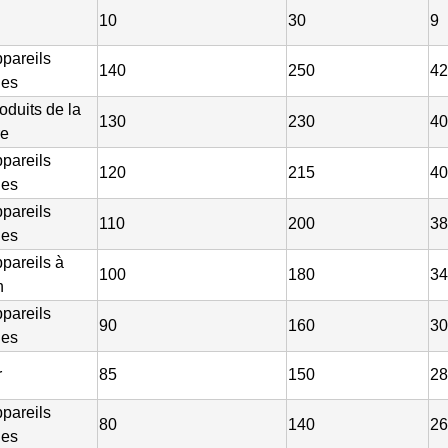
10
30
9
ppareils
140
250
42
ues
oduits de la
130
230
40
re
ppareils
120
215
40
ues
ppareils
110
200
38
ues
ppareils à
100
180
34
n
ppareils
90
160
30
ues
r
85
150
28
ppareils
80
140
26
ues