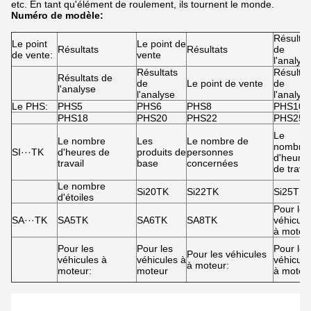
etc. En tant qu'élément de roulement, ils tournent le monde.
Numéro de modèle:
Résultat
Le point
Le point de
Résultats
Résultats
de
de vente:
vente
l'analys
Résultats
Résultat
Résultats de
de
Le point de vente
de
l'analyse
l'analyse
l'analys
Le PHS:
PHS5
PHS6
PHS8
PHS10
PHS18
PHS20
PHS22
PHS25
Le
Le nombre
Les
Le nombre de
nombre
SI···TK
d'heures de
produits de
personnes
d'heure
travail
base
concernées
de travai
Le nombre
Si20TK
Si22TK
Si25TK
d'étoiles
Pour les
SA···TK
SA5TK
SA6TK
SA8TK
véhicule
à moteu
Pour les
Pour les
Pour les
Pour les véhicules
véhicules à
véhicules à
véhicule
à moteur:
moteur:
moteur
à moteu