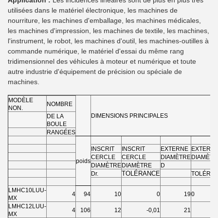
Application : 
Les incidences linéaires sont de plus en plus très 
utilisées dans le matériel électronique, les machines de 
nourriture, les machines d'emballage, les machines médicales, 
les machines d'impression, les machines de textile, les machines, 
l'instrument, le robot, les machines d'outil, les machines-outilles à 
commande numérique, le matériel d'essai du même rang 
tridimensionnel des véhicules à moteur et numérique et toute 
autre industrie d'équipement de précision ou spéciale de 
machines.
MODÈLE
NOMBRE
NON.
DIMENSIONS PRINCIPALES
DE LA
BOULE
RANGÉES
INSCRIT
INSCRIT
EXTERNE
EXTERN
CERCLE
CERCLE
DIAMÈTRE
DIAMÈTR
poids
DIAMÈTRE
DIAMÈTRE
D
TOLÉRANCE
Dr.
TOLÉRA
LMHC10LUU-
4
94
10
0
19
0
MX
LMHC12LUU-
4
106
12
-0,01
21
-0
MX