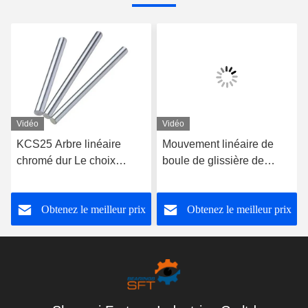
Vidéo
Vidéo
KCS25 Arbre linéaire
Mouvement linéaire de
chromé dur Le choix
boule de glissière de
ultime pour les
machine de meulage
applications industrielles
soutenant l'acier au
Obtenez le meilleur prix
Obtenez le meilleur prix
chrome KH1026