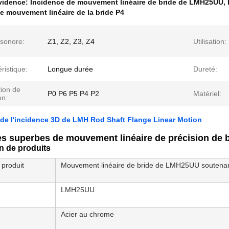
évidence:
Incidence de mouvement linéaire de bride de LMH25UU
,
e mouvement linéaire de la bride P4
 sonore:
Z1, Z2, Z3, Z4
Utilisation:
ristique:
Longue durée
Dureté:
tion de
P0 P6 P5 P4 P2
Matériel:
on:
de l'incidence 3D de LMH Rod Shaft Flange Linear Motion
es superbes de mouvement linéaire de précision de 
n de produits
produit
Mouvement linéaire de bride de LMH25UU soutenan
LMH25UU
Acier au chrome