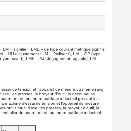
 « LM » signifie « LME » de type courant métrique signifie
pe*LM… UU d'ajustement : LM… (sylinder), LM… OP (type
(type ouvert), LME… AJ (dégagement réglable), LM…
 d'essai de tension et l'appareil de mesure du même rang 
'axe, les presses, la broyeur d'outil, la découpeuse 
rriture et tout autre outillage industriel glissant les 
 la machine d'essai de tension et l'appareil de mesure 
utils multi d'axe, les presses, la broyeur d'outil, la 
baller de nourriture et tout autre outillage industriel 