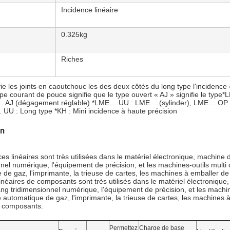
Incidence linéaire
0.325kg
Riches
fie les joints en caoutchouc les des deux côtés du long type l'incidence
pe courant de pouce signifie que le type ouvert « AJ » signifie le ty
… AJ (dégagement réglable) *LME… UU : LME… (sylinder), LME… OP 
U : Long type *KH : Mini incidence à haute précision
on
es linéaires sont très utilisées dans le matériel électronique, machine
nel numérique, l'équipement de précision, et les machines-outils multi d
de gaz, l'imprimante, la trieuse de cartes, les machines à emballer de nou
inéaires de composants sont très utilisés dans le matériel électronique,
 tridimensionnel numérique, l'équipement de précision, et les machines-o
utomatique de gaz, l'imprimante, la trieuse de cartes, les machines à em
s composants.
Permettez
Charge de base