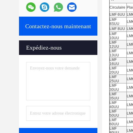
Circulaire
Pla
LMF 6UU
LM
LMF
LM
8SUU
Contactez-nous maintenant
LMF 8UU
LM
LMF
LM
10UU
LMF
LM
Expédiez-nous
12UU
LMF
LM
13UU
LMF
LM
16UU
LMF
LM
20UU
LMF
LM
25UU
LMF
LM
30UU
LMF
LM
35UU
LMF
LM
40UU
LMF
LM
50UU
LMF
LM
60UU
LMF
LM
80UU