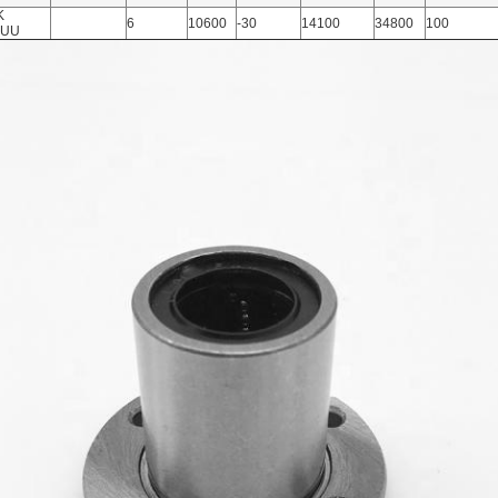
K
6
10600
-30
14100
34800
100
0UU