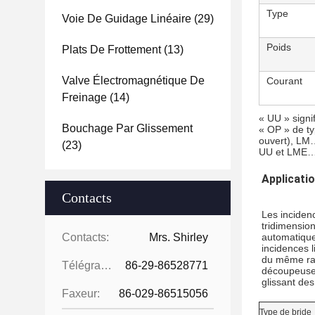
Type
Voie De Guidage Linéaire
(29)
Poids
Plats De Frottement
(13)
Valve Électromagnétique De
Courant
Freinage
(14)
« UU » signi
Bouchage Par Glissement
« OP » de ty
ouvert), LM
(23)
UU et LME… U
Applicati
Contacts
Les incidenc
tridimension
Contacts:
Mrs. Shirley
automatique 
incidences l
du même rang
Télégramme:
86-29-86528771
découpeuse a
glissant de
Faxeur:
86-029-86515056
Type de bride