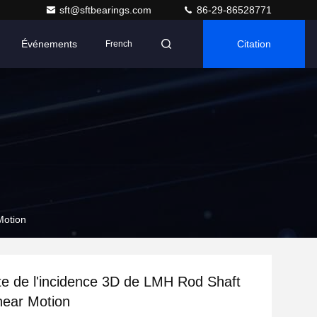
sft@sftbearings.com
86-29-86528771
Événements
Citation
French
Motion
e de l'incidence 3D de LMH Rod Shaft
near Motion