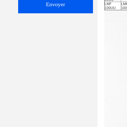
Envoyer
LMF
LM
100UU
10