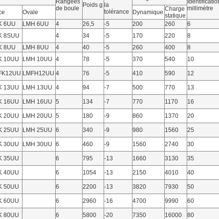
Rangées
Identificatio
Poids g
la
de boule
millimètre
Charge
tolérance
ce
Ovale
Dynamique
statique
K 6UU
LMH 6UU
4
26,5
-5
200
260
6
K 8SUU
4
34
-5
170
220
8
K 8UU
LMH 8UU
4
40
-5
260
400
8
K 10UU
LMH 10UU
4
78
-5
370
540
10
FK12UU
LMFH12UU
4
76
-5
410
590
12
K 13UU
LMH 13UU
4
94
-7
500
770
13
K 16UU
LMH 16UU
5
134
-7
770
1170
16
K 20UU
LMH 20UU
5
180
-9
860
1370
20
K 25UU
LMH 25UU
6
340
-9
980
1560
25
K 30UU
LMH 30UU
6
460
-9
1560
2740
30
K 35UU
6
795
-13
1660
3130
35
K 40UU
6
1054
-13
2150
4010
40
K 50UU
6
2200
-13
3820
7930
50
K 60UU
6
2960
-16
4700
9990
60
K 80UU
6
5800
-20
7350
16000
80