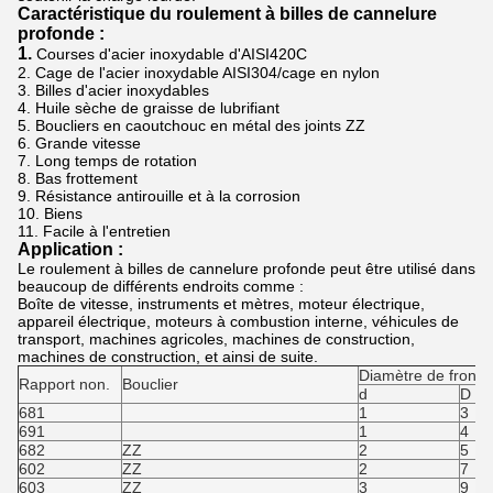
Caractéristique du roulement à billes de cannelure
profonde :
1.
Courses d'acier inoxydable d'AISI420C
2. Cage de l'acier inoxydable AISI304/cage en nylon
3. Billes d'acier inoxydables
4. Huile sèche de graisse de lubrifiant
5. Boucliers en caoutchouc en métal des joints ZZ
6. Grande vitesse
7. Long temps de rotation
8. Bas frottement
9. Résistance antirouille et à la corrosion
10. Biens
11. Facile à l'entretien
Application :
Le roulement à billes de cannelure profonde peut être utilisé dans
beaucoup de différents endroits comme :
Boîte de vitesse, instruments et mètres, moteur électrique,
appareil électrique, moteurs à combustion interne, véhicules de
transport, machines agricoles, machines de construction,
machines de construction, et ainsi de suite.
Diamètre de fronti
Rapport non.
Bouclier
d
D
681
1
3
691
1
4
682
ZZ
2
5
602
ZZ
2
7
603
ZZ
3
9