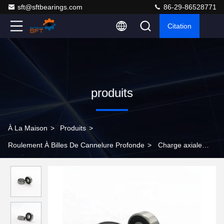
sft@sftbearings.com
86-29-86528771
Citation
produits
À La Maison
>
Produits
>
Roulement À Billes De Cannelure Profonde
>
Charge axiale
profonde roulement à billes de cannelure d'acier inoxydable de
S625-2RS pour les machines agricoles