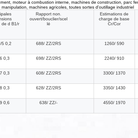
rument, moteur à combustion interne, machines de construction, parc fer
manipulation, machines agricoles, toutes sortes d'outillage industriel
ipales
Rapport non.
Estimations de
nsions
ouvert/bouclier/scel
charge de base
 de d B1/r
lé
Cr/Cor
/5 0,2
688/ ZZ/2RS
1260/ 590
6 0,3
698/ ZZ/2RS
2240/ 910
7 0,3
608/ ZZ/2RS
3300/ 1370
8 0,3
628/ ZZ/2RS
3350/ 1430
9 0,6
638/ ZZ/-
4550/ 1970