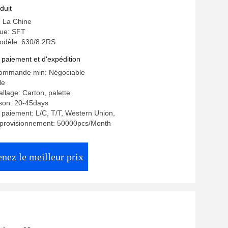
t 630/8 2RS1
duit
: La Chine
ue: SFT
dèle: 630/8 2RS
 paiement et d'expédition
commande min: Négociable
le
llage: Carton, palette
aison: 20-45days
 paiement: L/C, T/T, Western Union,
pprovisionnement: 50000pcs/Month
nez le meilleur prix