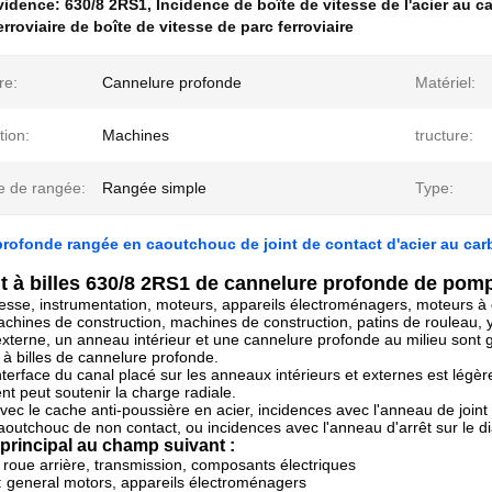
évidence:
630/8 2RS1
,
Incidence de boîte de vitesse de l'acier au
rroviaire de boîte de vitesse de parc ferroviaire
re:
Cannelure profonde
Matériel:
tion:
Machines
tructure:
 de rangée:
Rangée simple
Type:
rofonde rangée en caoutchouc de joint de contact d'acier au ca
t à billes 630/8 2RS1 de cannelure profonde de pom
tesse, instrumentation, moteurs, appareils électroménagers, moteurs à
achines de construction, machines de construction, patins de rouleau, 
terne, un anneau intérieur et une cannelure profonde au milieu sont gar
 à billes de cannelure profonde.
nterface du canal placé sur les anneaux intérieurs et externes est légè
nt peut soutenir la charge radiale.
vec le cache anti-poussière en acier, incidences avec l'anneau de join
caoutchouc de non contact, ou incidences avec l'anneau d'arrêt sur le d
n principal au champ suivant :
 roue arrière, transmission, composants électriques
 : general motors, appareils électroménagers