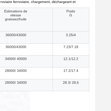
roviaire ferroviaire, chargement, déchargeant et
Estimations de
Poids
vitesse
G
graissez/huile
36000/43000
3.25/4
36000/43000
7.23/7.18
34000/ 40000
12.1/12.2
28000/ 34000
17.2/17.4
28000/ 34000
28.3/ 28,6