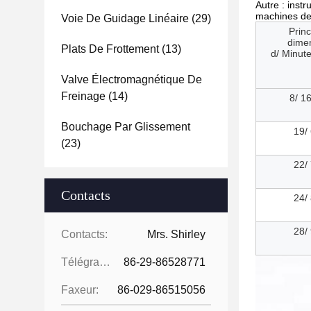
Autre : inst
machines de 
Voie De Guidage Linéaire
(29)
Princ
dime
Plats De Frottement
(13)
d/ Minute
Valve Électromagnétique De
Freinage
(14)
8/ 16
Bouchage Par Glissement
19/ 
(23)
22/ 
Contacts
24/ 
28/ 
Contacts:
Mrs. Shirley
Télégramme:
86-29-86528771
Faxeur:
86-029-86515056