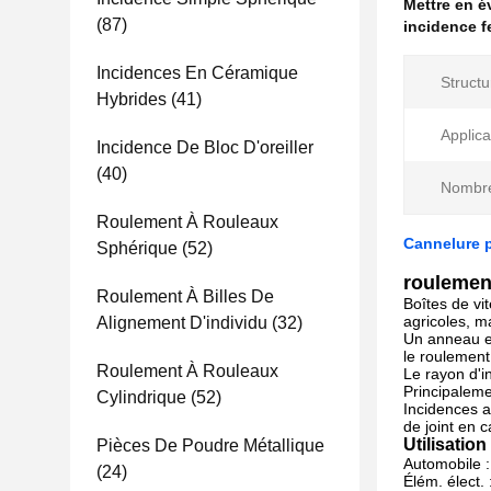
Mettre en 
(87)
incidence fe
Incidences En Céramique
Structu
Hybrides
(41)
Applica
Incidence De Bloc D'oreiller
(40)
Nombre
Roulement À Rouleaux
Cannelure p
Sphérique
(52)
roulemen
Roulement À Billes De
Boîtes de vi
agricoles, m
Alignement D'individu
(32)
Un anneau ex
le roulement
Roulement À Rouleaux
Le rayon d'i
Principaleme
Cylindrique
(52)
Incidences a
de joint en 
Utilisatio
Pièces De Poudre Métallique
Automobile :
(24)
Élém. élect.