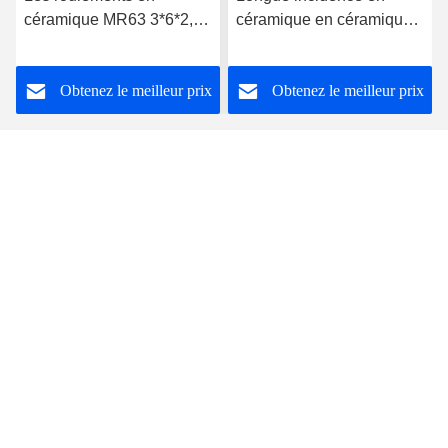
céramique MR63 3*6*2,5
céramique en céramique
mm pour une seule
hybride de la boule R188
rangée
des incidences 10 de la
Obtenez le meilleur prix
Obtenez le meilleur prix
rotation R188
Shaanxi Fortune Industries Co.ltd
sft@sftbearings.com
86-29-86528771
Bâtiment international d'A-709 Zhengshang, route de
Fengcheng 8, Xi'an, Chine