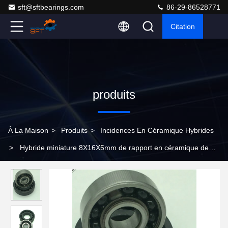
sft@sftbearings.com
86-29-86528771
Citation
produits
À La Maison
>
Produits
>
Incidences En Céramique Hybrides
>
Hybride miniature 8X16X5mm de rapport en céramique de
l'armement complet 688