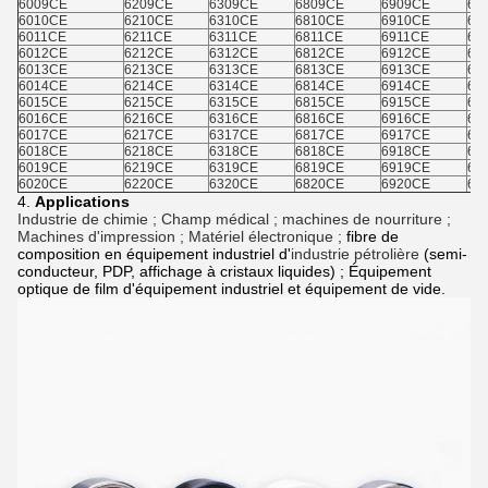
6009CE
6209CE
6309CE
6809CE
6909CE
60
6010CE
6210CE
6310CE
6810CE
6910CE
60
6011CE
6211CE
6311CE
6811CE
6911CE
60
6012CE
6212CE
6312CE
6812CE
6912CE
60
6013CE
6213CE
6313CE
6813CE
6913CE
60
6014CE
6214CE
6314CE
6814CE
6914CE
68
6015CE
6215CE
6315CE
6815CE
6915CE
68
6016CE
6216CE
6316CE
6816CE
6916CE
68
6017CE
6217CE
6317CE
6817CE
6917CE
68
6018CE
6218CE
6318CE
6818CE
6918CE
68
6019CE
6219CE
6319CE
6819CE
6919CE
68
6020CE
6220CE
6320CE
6820CE
6920CE
68
4.
Applications
Industrie de chimie ; Champ médical ; machines de nourriture ;
Machines d'impression ; Matériel électronique ;
fibre de
composition en équipement industriel d'
industrie pétrolière
(semi-
conducteur, PDP, affichage à cristaux liquides) ; Équipement
optique de film d'équipement industriel et équipement de vide.