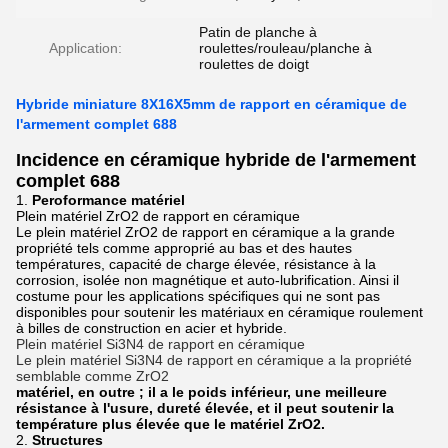
Patin de planche à
Application:
roulettes/rouleau/planche à
roulettes de doigt
Hybride miniature 8X16X5mm de rapport en céramique de
l'armement complet 688
Incidence en céramique hybride de l'armement
complet 688
1.
Peroformance matériel
Plein matériel ZrO2 de rapport en céramique
Le plein matériel ZrO2 de rapport en céramique a la grande
propriété tels comme approprié au bas et des hautes
températures, capacité de charge élevée, résistance à la
corrosion, isolée non magnétique et auto-lubrification. Ainsi il
costume pour les applications spécifiques qui ne sont pas
disponibles pour soutenir les matériaux en céramique roulement
à billes de construction en acier et hybride.
Plein matériel Si3N4 de rapport en céramique
Le plein matériel Si3N4 de rapport en céramique a la propriété
semblable comme ZrO2
matériel, en outre ; il a le poids inférieur, une meilleure
résistance à l'usure, dureté élevée, et il peut soutenir la
température plus élevée que le matériel ZrO2.
2.
Structures