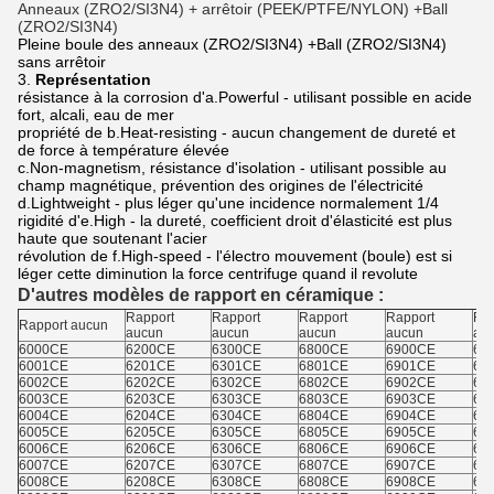
Anneaux (ZRO2/SI3N4) + arrêtoir (PEEK/PTFE/NYLON) +Ball
(ZRO2/SI3N4)
Pleine boule des anneaux (ZRO2/SI3N4) +Ball (ZRO2/SI3N4)
sans arrêtoir
3.
Représentation
résistance à la corrosion d'a.Powerful - utilisant possible en acide
fort, alcali, eau de mer
propriété de b.Heat-resisting - aucun changement de dureté et
de force à température élevée
c.Non-magnetism, résistance d'isolation - utilisant possible au
champ magnétique, prévention des origines de l'électricité
d.Lightweight - plus léger qu'une incidence normalement 1/4
rigidité d'e.High - la dureté, coefficient droit d'élasticité est plus
haute que soutenant l'acier
révolution de f.High-speed - l'électro mouvement (boule) est si
léger cette diminution la force centrifuge quand il revolute
D'autres modèles de rapport en céramique :
Rapport
Rapport
Rapport
Rapport
Rap
Rapport aucun
aucun
aucun
aucun
aucun
au
6000CE
6200CE
6300CE
6800CE
6900CE
62
6001CE
6201CE
6301CE
6801CE
6901CE
62
6002CE
6202CE
6302CE
6802CE
6902CE
62
6003CE
6203CE
6303CE
6803CE
6903CE
62
6004CE
6204CE
6304CE
6804CE
6904CE
62
6005CE
6205CE
6305CE
6805CE
6905CE
62
6006CE
6206CE
6306CE
6806CE
6906CE
62
6007CE
6207CE
6307CE
6807CE
6907CE
60
6008CE
6208CE
6308CE
6808CE
6908CE
60